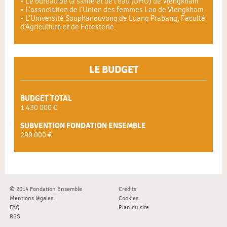
• Le bureau de la santé et de l’eau (DHO) de Viengkham
• L’association de l’Union des femmes Lao de Viengkham
• L’Université Souphanouvong de Luang Prabang, Faculté
d’Agriculture et de Foresterie.
LE BUDGET
BUDGET TOTAL
1 430 000 €
SUBVENTION FONDATION ENSEMBLE
290 000 €
© 2014 Fondation Ensemble
Crédits
Mentions légales
Cookies
FAQ
Plan du site
RSS