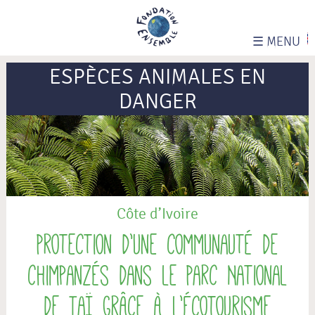
☰
MENU
ESPÈCES ANIMALES EN
DANGER
Côte d’Ivoire
Protection d’une communauté de
chimpanzés dans le Parc National
de Taï grâce à l’écotourisme