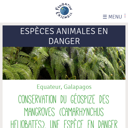
☰
MENU
ESPÈCES ANIMALES EN
DANGER
Equateur, Galapagos
Conservation du Géospize des
mangroves (Camarhynchus
heliobates), une espèce en danger