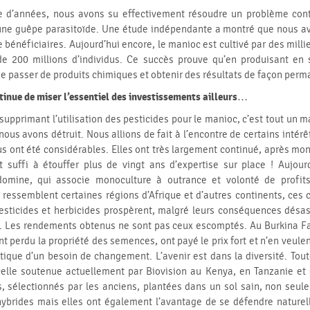
 d’années, nous avons su effectivement résoudre un problème cont
d’une guêpe parasitoïde. Une étude indépendante a montré que nous av
 bénéficiaires. Aujourd’hui encore, le manioc est cultivé par des milli
 de 200 millions d’individus. Ce succès prouve qu’en produisant en 
se passer de produits chimiques et obtenir des résultats de façon per
inue de miser l’essentiel des investissements ailleurs…
n supprimant l’utilisation des pesticides pour le manioc, c’est tout un
ous avons détruit. Nous allions de fait à l’encontre de certains intérê
s ont été considérables. Elles ont très largement continué, après mo
 suffi à étouffer plus de vingt ans d’expertise sur place ! Aujourd
domine, qui associe monoculture à outrance et volonté de profit
ressemblent certaines régions d’Afrique et d’autres continents, ces
Pesticides et herbicides prospèrent, malgré leurs conséquences désa
. Les rendements obtenus ne sont pas ceux escomptés. Au Burkina Fa
t perdu la propriété des semences, ont payé le prix fort et n’en veulent
ique d’un besoin de changement. L’avenir est dans la diversité. Tou
celle soutenue actuellement par Biovision au Kenya, en Tanzanie et e
s, sélectionnés par les anciens, plantées dans un sol sain, non seul
hybrides mais elles ont également l’avantage de se défendre naturel