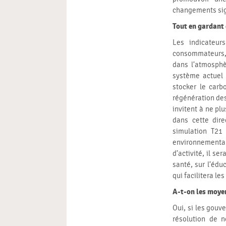
changements signi
Tout en gardant 
Les indicateur
consommateurs, 
dans l’atmosphè
système actuel 
stocker le carb
régénération des
invitent à ne pl
dans cette dir
simulation T21 
environnemental
d’activité, il se
santé, sur l’édu
qui facilitera le
A-t-on les moye
Oui, si les gouv
résolution de n