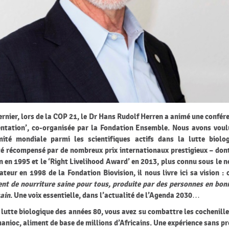
ernier, lors de la COP 21, le Dr Hans Rudolf Herren a animé une confér
entation’, co-organisée par la Fondation Ensemble. Nous avons voul
ité mondiale parmi les scientifiques actifs dans la lutte biolog
été récompensé par de nombreux prix internationaux prestigieux – don
n en 1995 et
le ‘
Right Livelihood Award’ en 2013, plus connu sous le 
teur en 1998 de la Fondation Biovision, il nous livre ici sa vision : c
nt de nourriture saine pour tous, produite par des personnes en bon
ain
. Une voix essentielle, dans l’actualité de l’Agenda 2030…
 lutte biologique des années 80, vous avez su combattre les cochenill
manioc, aliment de base de millions d’Africains. Une expérience sans 