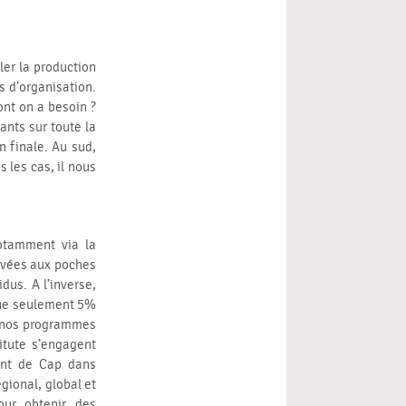
ler la production
s d’organisation.
ont on a besoin ?
ants sur toute la
n finale. Au sud,
les cas, il nous
otamment via la
ivées aux poches
idus. A l’inverse,
que seulement 5%
n, nos programmes
titute s’engagent
ent de Cap dans
égional, global et
our obtenir des