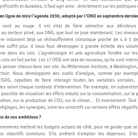
ficatifs et durables, il faut agir ainsi : directement sur les politiques
en ligne de mire l’agenda 2030, adopté par l’ONU en septembre dernier
s sont au rouge. Il est vital de faire admettre aux décideurs 
au secteur privé, aux ONG, que tout se joue maintenant. Les niveau
re induisent déjà un réchauffement climatique proche de 4 à 5 de
ne suffit plus. Il nous faut développer à grande échelle des solut
one dans les sols. L’agroécologie et une agriculture fondée sur les
 sols en fait partie. Les 17 ODD ont cela de nouveau, qu’ils sont inter
us penser chacun dans son silo. Au Millennium Institute, à Washington,
ection. Nous développons des outils d’analyse, comme par exemp
ISDG, capables de faire interagir toutes les variables sociales
es selon chaque contexte d’intervention. Par exemple, en subvention
ra possible de visualiser les effets induits sur la consommation, sur la 
cation, sur la production de CO2, sur le climat… Et inversement. Tout
s réglages, les synergies, voire les correctifs sur certains effets négati
ns de nos ambitions ?
ernements mettent les budgets actuels de côté, pour ne garder que ce q
os objectifs communs. S’ils arrêtent d’empiler les dépenses. S’ils 