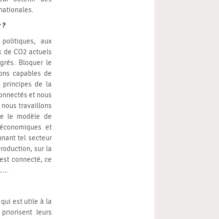
 nationales.
 ?
politiques, aux
x de CO2 actuels
grés. Bloquer le
ions capables de
 principes de la
connectés et nous
 nous travaillons
le le modèle de
, économiques et
nant tel secteur
production, sur la
 est connecté, ce
fs….
ui est utile à la
priorisent leurs