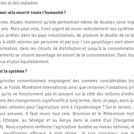
ctes et des maladies.
eut-elle nourrir toute l’humanité ?
aines études montrent qu’elle permettrait même de doubler, voire trip
 ans. Mais pour cela, il est urgent de revoir radicalement nos système
s arrêter, dans les pays industrialisés, de produire le double de ce d
 4600 calories par personne et par jour ! Les gaspillages sont aberr
ormation, dans les circuits de distribution et jusqu’à la consommatio
nements se situent davantage en amont de la consommation. Dans tous 
eux et plus équitablement.
ut le système ?
gricoles conventionnels engrangent des sommes considérables (n
, le Fonds Monétaire International ainsi que certaines Fondations pr
qu’ils ne fonctionnent pas et laissent sur le côté des millions d’indiv
ire des changements significatifs à long terme, dans un pays, alors 
es utilisées pour l’agriculture vont à l’agroécologie ? Sur le terrai
urs preuves. Il faut revoir tout cela. Biovision et le Millennium Ins
n Ethiopie, au Sénégal et au Kenya dans le cadre d’un Changem
A). Nous espérons renforcer l’agriculture durable au niveau national, r
 planification efficace à long terme. Je suis convaincu que p