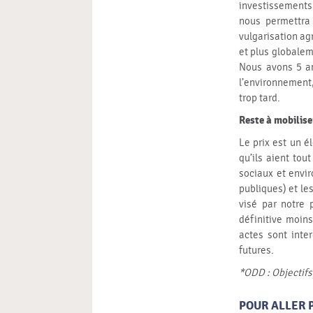
investissements
nous permettra 
vulgarisation agr
et plus globalem
Nous avons 5 an
l’environnement,
trop tard.
Reste à mobilise
Le prix est un é
qu’ils aient tout
sociaux et envir
publiques) et le
visé par notre 
définitive moins
actes sont inte
futures.
*ODD : Objectif
POUR ALLER 