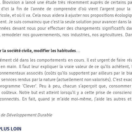
. Biovision a lancé une étude très récemment auprès de certains pay
d’ici la fin de l’année de comprendre d’où vient l’argent pour la
icole, et où il va. Cela nous aidera à ajuster nos propositions écologi
ent. Je suis convaincu que c’est la seule solution pour avancer dans la
nées devant nous pour effectuer des changements significatifs da
 remodeler nos gouvernements, nos industries, nos agricultures. Dan
r la société civile, modifier les habitudes…
lément clé dans les comportements en cours. Il est urgent de faire réa
 en main. Il faut leur expliquer la vraie valeur de ce qu’ils achètent,
onnementaux associés (coûts qu’ils supportent par ailleurs par le b
s services rendus par la nature (actuellement non valorisés). C’est exac
programme ‘Clever’. Peu à peu, chacun s’aperçoit que, consommer
 coûteux. Notre but est atteint lorsqu’il y a cette prise de conscien
rconnectés. En fait, quand je m’aide moi-même, j’aide les autres et
s de Développement Durable
PLUS LOIN