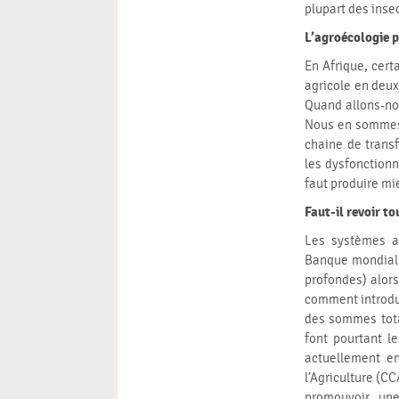
plupart des inse
L’agroécologie p
En Afrique, cert
agricole en deux
Quand allons-nou
Nous en sommes à
chaine de transf
les dysfonction
faut produire mi
Faut-il revoir to
Les systèmes a
Banque mondiale
profondes) alors 
comment introdu
des sommes total
font pourtant le
actuellement e
l’Agriculture (CC
promouvoir une