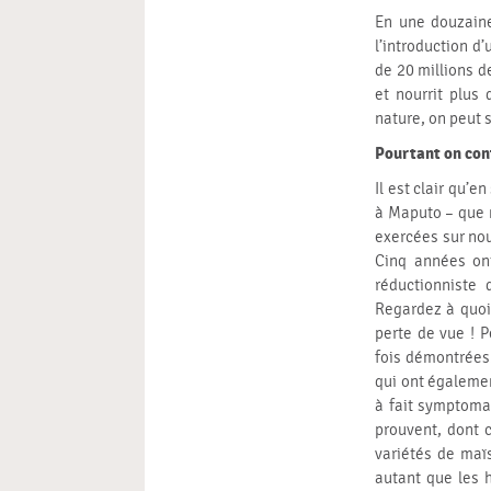
En une douzaine
l’introduction 
de 20 millions de
et nourrit plus
nature, on peut 
Pourtant on cont
Il est clair qu’e
à Maputo – que n
exercées sur nou
Cinq années ont
réductionniste 
Regardez à quoi 
perte de vue ! 
fois démontrées
qui ont égalemen
à fait symptomat
prouvent, dont 
variétés de maï
autant que les 