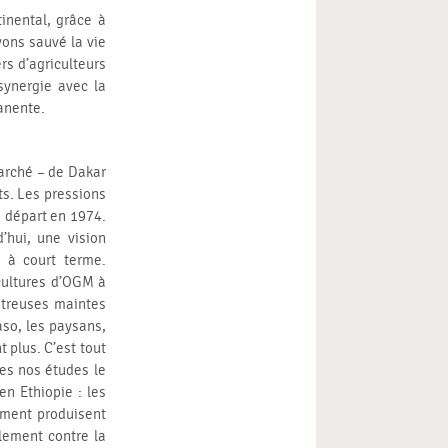
inental, grâce à
ons sauvé la vie
ers d’agriculteurs
synergie avec la
manente.
 marché – de Dakar
ts. Les pressions
n départ en 1974.
’hui, une vision
s à court terme.
 cultures d’OGM à
streuses maintes
so, les paysans,
 plus. C’est tout
tes nos études le
n Ethiopie : les
ement produisent
lement contre la